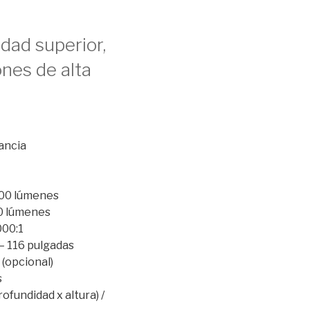
dad superior,
ones de alta
ancia
.400 lúmenes
00 lúmenes
000:1
– 116 pulgadas
 (opcional)
s
ofundidad x altura) /