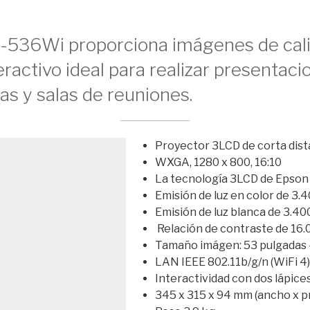
-536Wi proporciona imágenes de cali
eractivo ideal para realizar presentaci
las y salas de reuniones.
Proyector 3LCD de corta dist
WXGA, 1280 x 800, 16:10
La tecnología 3LCD de Epson
Emisión de luz en color de 3
Emisión de luz blanca de 3.4
Relación de contraste de 16.
Tamaño imágen: 53 pulgadas 
LAN IEEE 802.11b/g/n (WiFi 4)
Interactividad con dos lápice
345‎ x 315 x 94 mm (ancho x pr