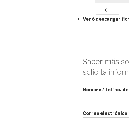
Ver ó descargar fi
Anterior
Saber más sob
solicita infor
Nombre / Telfno. d
Correo electrónico