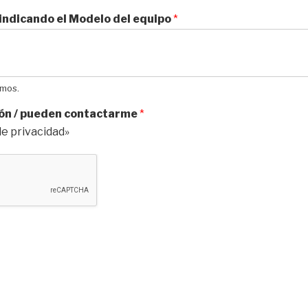
 indicando el Modelo del equipo
*
imos.
ción / pueden contactarme
*
de privacidad»