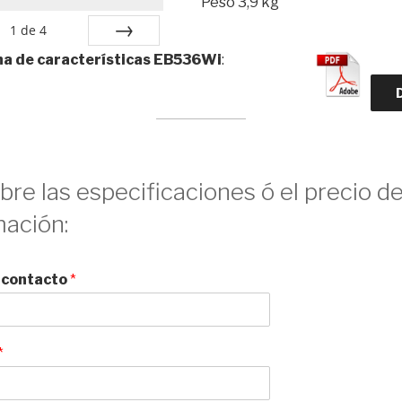
Peso 3,9 kg
1
de
4
cha de características EB536Wi
:
Siguiente
re las especificaciones ó el precio 
mación:
e contacto
*
*