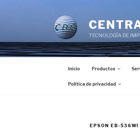
Saltar
al
contenido
CENTRA
TECNOLOGÍA DE IMPR
Inicio
Productos
Ser
Política de privacidad
EPSON EB-536WI 