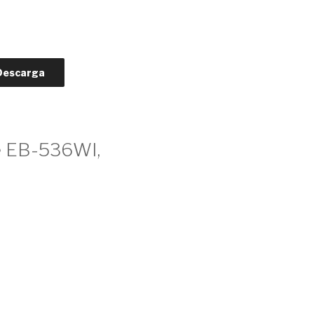
Descarga
de EB-536WI,