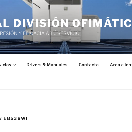
L DIVISIÓN OFIMÁTI
ESIÓN Y EFICACIA A TÚ SERVICIO
vicios
Drivers & Manuales
Contacto
Area clien
/ EB536WI