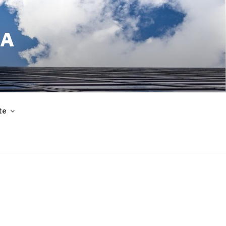
CA
te