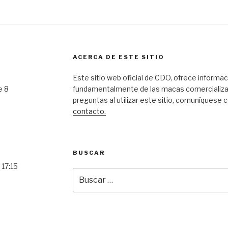
ACERCA DE ESTE SITIO
Este s
itio web oficial de CDO, ofrece informa
e 8
fundamentalmente de las macas comercializa
preguntas al utilizar este sitio, comuníquese 
contacto.
BUSCAR
 17:15
Buscar
por: