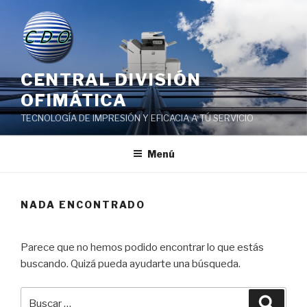
Saltar
al
contenido
CENTRAL DIVISIÓN
OFIMÁTICA
TECNOLOGÍA DE IMPRESIÓN Y EFICACIA A TÚ SERVICIO
Menú
NADA ENCONTRADO
Parece que no hemos podido encontrar lo que estás
buscando. Quizá pueda ayudarte una búsqueda.
Buscar
Busca